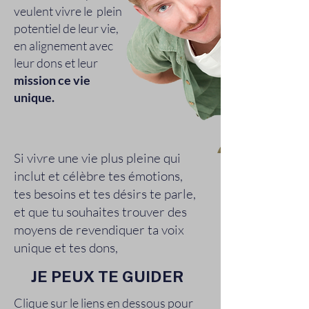
veulent vivre le plein
potentiel de leur vie,
en alignement avec
leur dons et leur
mission ce vie
unique.
Si vivre une vie plus pleine qui
inclut et célèbre tes émotions,
tes besoins et tes désirs te parle,
et que tu souhaites trouver des
moyens de revendiquer ta voix
unique et tes dons,
JE PEUX TE GUIDER
Clique sur le liens en dessous pour