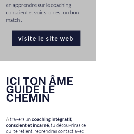
en apprendre sur le coaching
conscient et voir si on est un bon
match .
visite le site web
ICI TON ÂME
GUIDE LE
CHEMIN
À
travers un
coaching intégratif,
conscient et incarné
, tu découvriras ce
qui te retient, reprendras contact avec