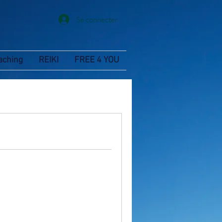
Se connecter
aching
REIKI
FREE 4 YOU