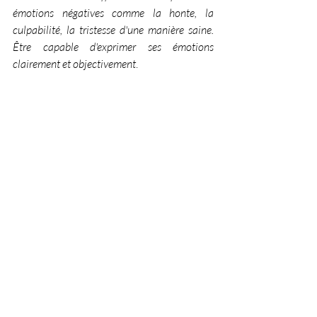
émotions négatives comme la honte, la 
culpabilité, la tristesse d'une manière saine. 
Être capable d'exprimer ses émotions 
clairement et objectivement
.
Chercher le soutien d'un thérapeute, 
d’amis et de sa famille pour mieux gérer 
les situations difficiles. Renforcer ses 
liens sociaux, faire de l'exercice, 
méditer, faire du journaling , recevoir 
du 
Reiki
, la thérapie comportementale 
dialectique (DBT), la thérapie cognitive 
comportementale (CBT), l'hypnose, la 
pleine conscience, l'art-thérapie.
.
Avoir une bonne santé 
SPIRITUEL
 c’est: